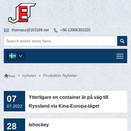

thomasz@163169.net
+86-13906301020


Tog


>
nyheter
>
Produkter Nyheter
hus
07
Ytterligare en container är på väg till
Ryssland via Kina-Europa-tåget
07-2022
28
Ishockey